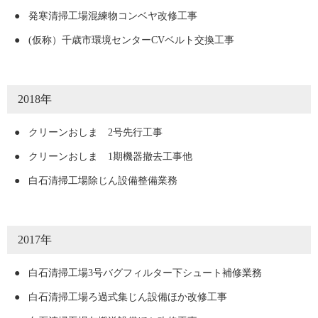
●
発寒清掃工場混練物コンベヤ改修工事
●
(仮称）千歳市環境センターCVベルト交換工事
2018年
●
クリーンおしま 2号先行工事
●
クリーンおしま 1期機器撤去工事他
●
白石清掃工場除じん設備整備業務
2017年
●
白石清掃工場3号バグフィルター下シュート補修業務
●
白石清掃工場ろ過式集じん設備ほか改修工事