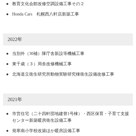
●
教育文化会館改修空調設備工事その２
●
Honda Cars 札幌西八軒店新築工事
2022年
●
当別外（30補）隊庁舎新設等機械工事
●
東千歳（３）局舎改修機械工事
●
北海道立衛生研究所動物実験研究棟衛生設備改修工事
2021年
●
市営住宅（二十四軒団地建替1号棟）・西区保育・子育て支援
センター新築暖房衛生設備工事
●
発寒南小学校改築ほか暖房設備工事