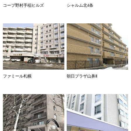
コープ野村手稲ヒルズ
シャルム北4条
ファミール札幌
朝日プラザ山鼻Ⅱ