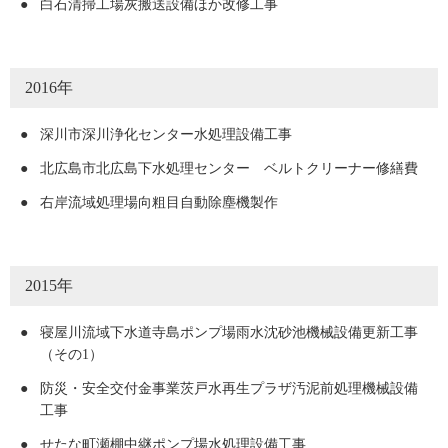
●
白石清掃工場灰搬送設備ほか改修工事
2016年
●
深川市深川浄化センター水処理設備工事
●
北広島市北広島下水処理センター ベルトクリーナー修繕費
●
右岸流域処理場向粗目自動除塵機製作
2015年
●
寝屋川流域下水道寺島ポンプ場雨水沈砂池機械設備更新工事
（その1）
●
防災・安全交付金事業茨戸水再生プラザ汚泥前処理機械設備
工事
●
せたな町瀬棚中継ポンプ場水処理設備工事