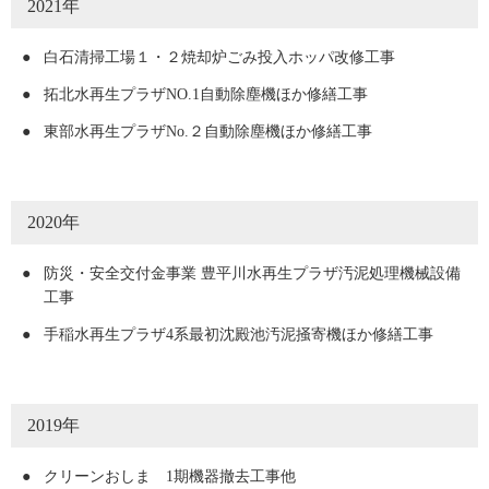
2021年
●
白石清掃工場１・２焼却炉ごみ投入ホッパ改修工事
●
拓北水再生プラザNO.1自動除塵機ほか修繕工事
●
東部水再生プラザNo.２自動除塵機ほか修繕工事
2020年
●
防災・安全交付金事業 豊平川水再生プラザ汚泥処理機械設備
工事
●
手稲水再生プラザ4系最初沈殿池汚泥掻寄機ほか修繕工事
2019年
●
クリーンおしま 1期機器撤去工事他