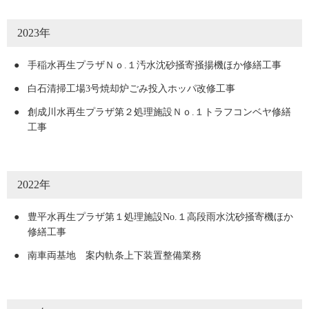
2023年
●
手稲水再生プラザＮｏ.１汚水沈砂掻寄掻揚機ほか修繕工事
●
白石清掃工場3号焼却炉ごみ投入ホッパ改修工事
●
創成川水再生プラザ第２処理施設Ｎｏ.１トラフコンベヤ修繕
工事
2022年
●
豊平水再生プラザ第１処理施設No.１高段雨水沈砂掻寄機ほか
修繕工事
●
南車両基地 案内軌条上下装置整備業務