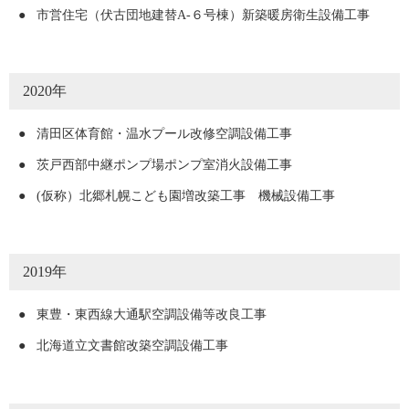
●
市営住宅（伏古団地建替A-６号棟）新築暖房衛生設備工事
2020年
●
清田区体育館・温水プール改修空調設備工事
●
茨戸西部中継ポンプ場ポンプ室消火設備工事
●
(仮称）北郷札幌こども園増改築工事 機械設備工事
2019年
●
東豊・東西線大通駅空調設備等改良工事
●
北海道立文書館改築空調設備工事