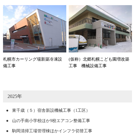
札幌市カーリング場新築冷凍設
(仮称）北郷札幌こども園増改築
備工事
工事 機械設備工事
2025年
●
東千歳（５）宿舎新設機械工事（1工区）
●
山の手南小学校ほか9校エアコン整備工事
●
駒岡清掃工場管理棟ほかインフラ切替工事