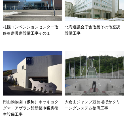
札幌コンベンションセンター改
北海道議会庁舎改築その他空調
修冷房暖房設備工事その１
設備工事
円山動物園（仮称）ホッキョク
大倉山ジャンプ競技場ほかクリ
グマ・アザラシ館新築冷暖房衛
ーングシステム整備工事
生設備工事