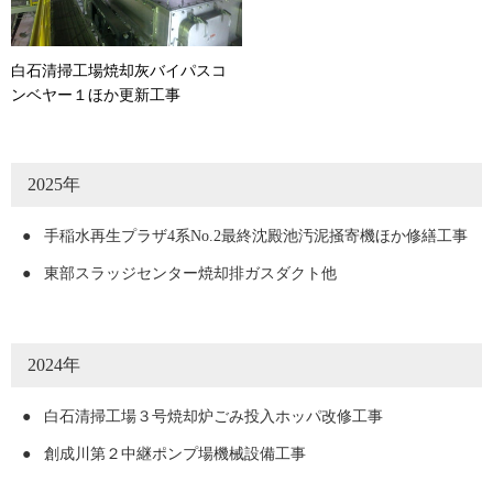
白石清掃工場焼却灰バイパスコ
ンベヤー１ほか更新工事
2025年
●
手稲水再生プラザ4系No.2最終沈殿池汚泥掻寄機ほか修繕工事
●
東部スラッジセンター焼却排ガスダクト他
2024年
●
白石清掃工場３号焼却炉ごみ投入ホッパ改修工事
●
創成川第２中継ポンプ場機械設備工事